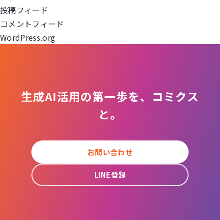
ョ
投稿フィード
コメントフィード
ン
WordPress.org
生成AI活用の第一歩を、コミクス
と。
お問い合わせ
LINE登録