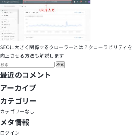
SEOに大きく関係するクローラーとは？クローラビリティを
投
向上させる方法も解説します
稿
検
索:
最近のコメント
ナ
アーカイブ
ビ
カテゴリー
ゲ
カテゴリーなし
ー
メタ情報
シ
ログイン