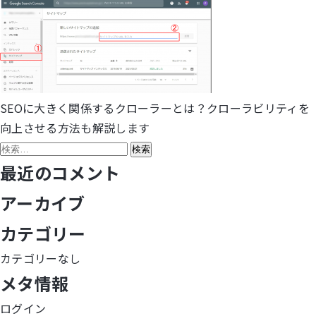
SEOに大きく関係するクローラーとは？クローラビリティを
投
向上させる方法も解説します
稿
検
索:
最近のコメント
ナ
アーカイブ
ビ
カテゴリー
ゲ
カテゴリーなし
ー
メタ情報
シ
ログイン