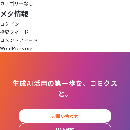
カテゴリーなし
ー
メタ情報
シ
ログイン
ョ
投稿フィード
コメントフィード
ン
WordPress.org
生成AI活用の第一歩を、コミクス
と。
お問い合わせ
LINE登録