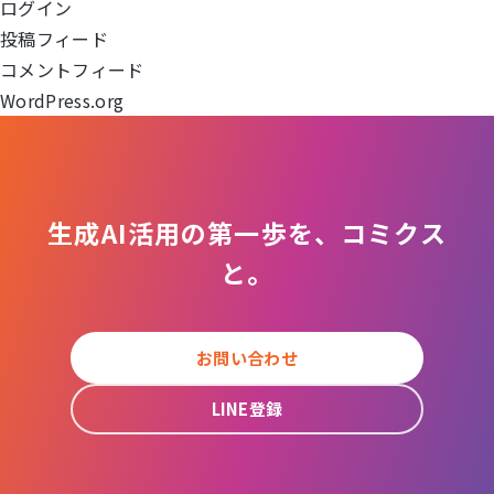
ログイン
ョ
投稿フィード
コメントフィード
ン
WordPress.org
生成AI活用の第一歩を、コミクス
と。
お問い合わせ
LINE登録