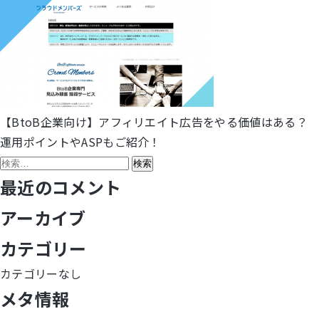
【BtoB企業向け】アフィリエイト広告をやる価値はある？
投
運用ポイントやASPもご紹介！
稿
検
索:
最近のコメント
ナ
アーカイブ
ビ
カテゴリー
ゲ
カテゴリーなし
ー
メタ情報
シ