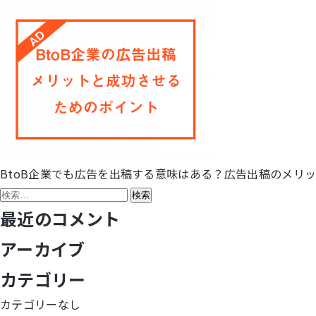
BtoB企業でも広告を出稿する意味はある？広告出稿のメリ
投
検
稿
索:
最近のコメント
ナ
アーカイブ
ビ
カテゴリー
ゲ
カテゴリーなし