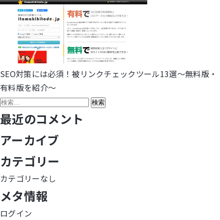
SEO対策には必須！被リンクチェックツール13選～無料版・
投
有料版を紹介～
稿
検
索:
最近のコメント
ナ
アーカイブ
ビ
カテゴリー
ゲ
カテゴリーなし
ー
メタ情報
シ
ログイン