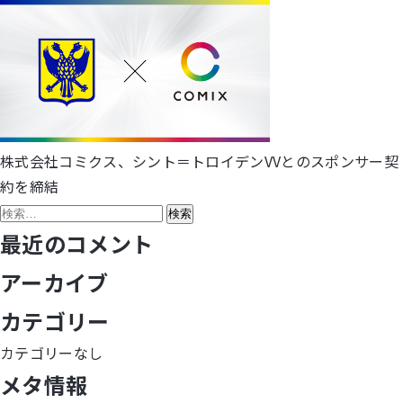
株式会社コミクス、シント＝トロイデンVVとのスポンサー契
投
約を締結
稿
検
索:
最近のコメント
ナ
アーカイブ
ビ
カテゴリー
ゲ
カテゴリーなし
ー
メタ情報
シ