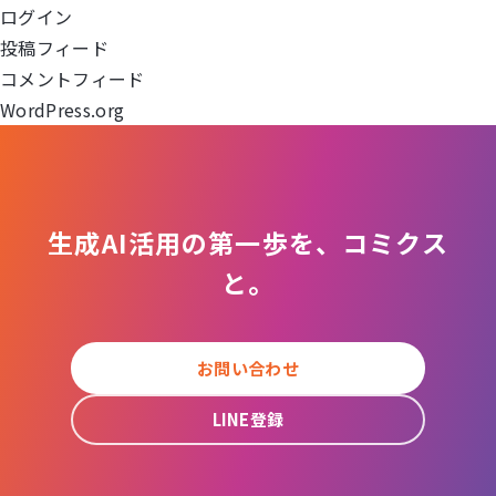
ログイン
ョ
投稿フィード
コメントフィード
ン
WordPress.org
生成AI活用の第一歩を、コミクス
と。
お問い合わせ
LINE登録