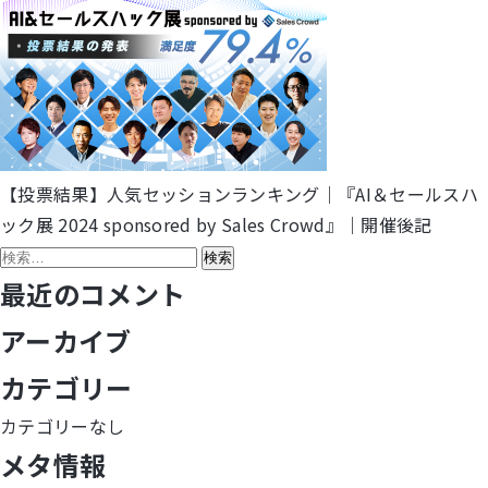
【投票結果】人気セッションランキング｜『AI＆セールスハ
投
ック展 2024 sponsored by Sales Crowd』｜開催後記
稿
検
索:
最近のコメント
ナ
アーカイブ
ビ
カテゴリー
ゲ
カテゴリーなし
ー
メタ情報
シ