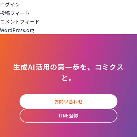
ログイン
ョ
投稿フィード
コメントフィード
ン
WordPress.org
生成AI活用の第一歩を、コミクス
と。
お問い合わせ
LINE登録