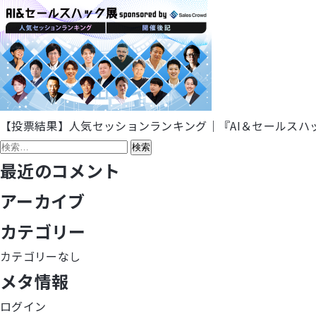
【投票結果】人気セッションランキング｜『AI＆セールスハック展 202
投
検
稿
索:
最近のコメント
ナ
アーカイブ
ビ
カテゴリー
ゲ
カテゴリーなし
メタ情報
ー
ログイン
シ